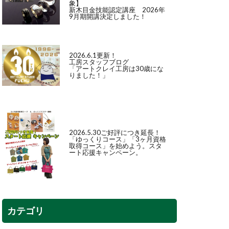
象】
新木目金技能認定講座 2026年
9月期開講決定しました！
2026.6.1更新！
工房スタッフブログ
「アートクレイ工房は30歳にな
りました！」
2026.5.30ご好評につき延長！
「
ゆっくりコース
」「
3ヶ月資格
取得コース
」を始めよう。スタ
ート応援キャンペーン。
カテゴリ