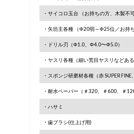
・サイコロ玉台 （お持ちの方、木製不
・矢坊主各種 （Φ20弱～Φ25位／お持
・ドリル刃（Φ1.0、Φ4.0〜Φ5.0）
・ヤスリ各種（細い荒目ヤスリなどあ
・スポンジ研磨材各種（赤 SUPER FIN
・耐水ペーパー（＃320、＃600、＃120
・ハサミ
・歯ブラシ(仕上げ用)