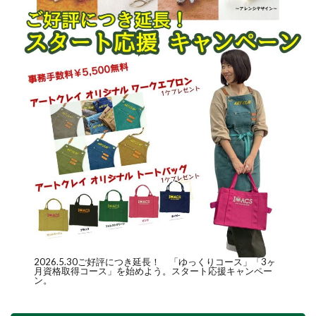
2026.5.30ご好評につき延長！ 「
ゆっくりコース
」「
3ヶ
月資格取得コース
」を始めよう。スタート応援キャンペー
ン。