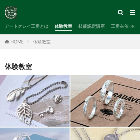
検索
アートクレイ工房とは
体験教室
技能認定講座
工房主催セミ
HOME
体験教室
体験教室