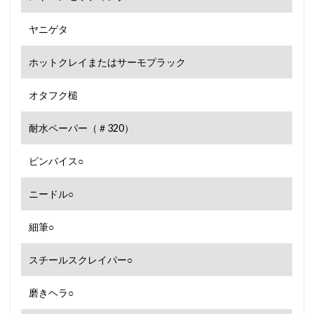
ヤニゲタ
ホットクレイまたはサーモプラック
オタフク槌
耐水ペーパー（＃320）
ピンバイス○
ニードル○
細筆○
スチールスクレイパー○
磨きヘラ○