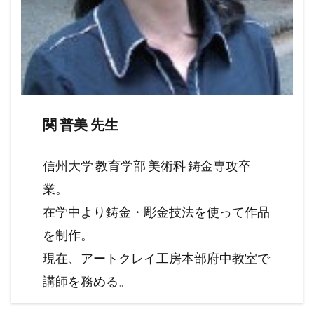
関 普美 先生
信州大学 教育学部 美術科 鋳金専攻卒
業。
在学中より鋳金・彫金技法を使って作品
を制作。
現在、アートクレイ工房本部府中教室で
講師を務める。