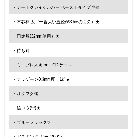
・アートクレイシルバー ペーストタイプ 少量
・木芯棒 太（一番太い直径が33㎜のもの）★
・円定規(32mm使用）★
・待ち針
・ミニプレス★ or CDケース
・プラゲージ0.3mm厚 1組★
・オタフク槌
・線ロウ(早)★
・ブルーフラックス
・ガスボンベ（GB-2001）