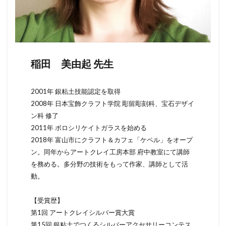
稲田 美由起 先生
2001年 銀粘土技能認定を取得
2008年 日本宝飾クラフト学院 彫留彫刻科、宝石デザイ
ン科 修了
2011年 ボロシリケイトガラスを始める
2018年 富山市にクラフト＆カフェ「ケペル」をオープ
ン。同年からアートクレイ工房本部 府中教室にて講師
を務める。多分野の技術をもって作家、講師として活
動。
【受賞歴】
第1回 アートクレイシルバー賞大賞
第15回 銀粘土でつくるシルバーアクセサリーコンテス