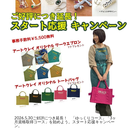
2026.5.30ご好評につき延長！ 「
ゆっくりコース
」「
3ヶ
月資格取得コース
」を始めよう。スタート応援キャンペー
ン。