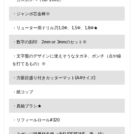
・ジャンボ芯金棒※
・リューター用ドリル刃1.0Φ、1.5Φ、1.8Φ★
・数字の刻印 2mm or 3mmのセット※
・文字盤のデザインに使えそうなタガネ、ポンチ（点や線
を打てるもの）※
・方眼目盛り付きカッターマット(A4サイズ)
・紙コップ
・真鍮ブラシ★
・リフィールロール#320
・スポンジ研磨材各種（赤SUPERFINE、青、緑）