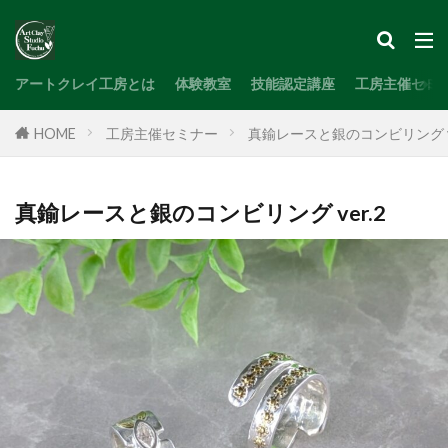
検索
アートクレイ工房とは
体験教室
技能認定講座
工房主催セミ
HOME
工房主催セミナー
真鍮レースと銀のコンビリング ve
真鍮レースと銀のコンビリング ver.2