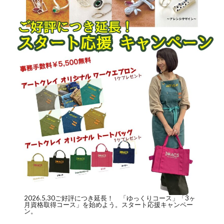
2026.5.30ご好評につき延長！ 「
ゆっくりコース
」「
3ヶ
月資格取得コース
」を始めよう。スタート応援キャンペー
ン。