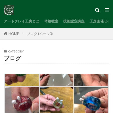
検索
アートクレイ工房とは
体験教室
技能認定講座
工房主催セミ
HOME
ブログ (ページ3)
CATEGORY
ブログ