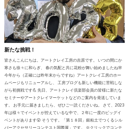
新たな挑戦！
皆さんこんにちは。アートクレイ工房の吉原です。 いつの間にか
寒さも徐々に和らぎ、 春の気配と共に花粉が舞い始めましたね🌸
今年から（正確には昨年末からですね）アートクレイ工房のホー
ムページもリニューアルし、 工房ブログも新しい機能に苦戦しな
がら初挑戦です💪 先日、アートクレイ倶楽部会員の皆様に新たな
セミナーやアートクレイマーケットなどのご案内を発送していま
す。 お手元に届きましたら、ぜひご一読くださいね。 さて、2023
年は様々でイベントが控えているな中で、２年に一度のビッグイ
ベントがあります😲 そうです。「第１８回」銀粘土でつくるシル
バーアクセサリーコンテスト国際展」です。 ※クリックでコンテ