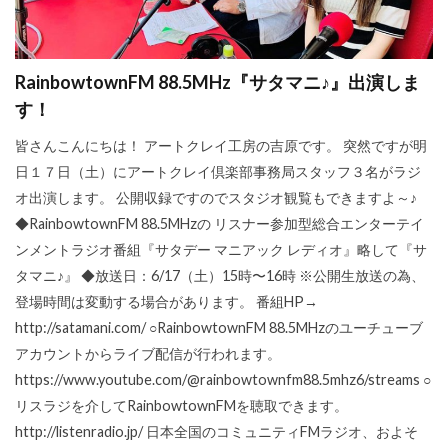
RainbowtownFM 88.5MHz『サタマニ♪』出演しま
す！
皆さんこんにちは！ アートクレイ工房の吉原です。 突然ですが明
日１７日（土）にアートクレイ倶楽部事務局スタッフ３名がラジ
オ出演します。 公開収録ですのでスタジオ観覧もできますよ～♪
◆RainbowtownFM 88.5MHzの リスナー参加型総合エンターテイ
ンメントラジオ番組『サタデー マニアック レディオ』略して『サ
タマニ♪』 ◆放送日：6/17（土）15時〜16時 ※公開生放送の為、
登場時間は変動する場合があります。 番組HP→
http://satamani.com/ ○RainbowtownFM 88.5MHzのユーチューブ
アカウントからライブ配信が行われます。
https://www.youtube.com/@rainbowtownfm88.5mhz6/streams ○
リスラジを介してRainbowtownFMを聴取できます。
http://listenradio.jp/ 日本全国のコミュニティFMラジオ、およそ