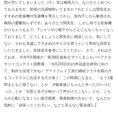
間が空いてしまいました（汗） 世は梅雨入り、なにかとじめつい
ておりますが、皆様の洗濯物乾いてますか？わたくしは関先生お
すすめの乾燥機付洗濯機を導入してから、室内干しから解放され
梅雨の憂鬱知らずです。ありがとう関先生。 しかし何でも乾燥機
かけちゃうもんで、Tシャツやら靴下やらどんどんちっちゃくなっ
ておりまして、どうしましょうと関先生に相談したら、気にして
ない、それも見越して大きめのサイズを買うという男前な回答を
いただきました。皆様是非参考にしてください。 さて。それはさ
ておき。 今年9月開催の「第18回 銀粘土でつくるシルバーアクセ
サリーコンテスト国際展」！6月20日(火)の作品提出締切に向け
て、制作も佳境ですね！ アートクレイ工房の継続クラス在籍の方
もコンテストに出品する方が多く、この時期になると、「もう1週
間まともに寝てない」とか「夕飯最後にちゃんと作ったのいつだ
っけ」とか「旦那と息子が怖がって声かけてこない」とか、こち
らが心配になるくらい疲労困憊、満身創痍の方もいて、なんだか
気軽に「頑張ってください♪」などと言えない緊迫感 […]