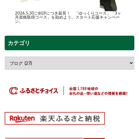
2026.5.30ご好評につき延長！ 「
ゆっくりコース
」「
3ヶ
月資格取得コース
」を始めよう。スタート応援キャンペー
ン。
カテゴリ