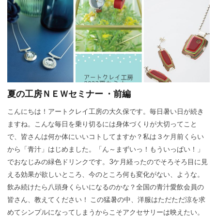
夏の工房ＮＥＷセミナー ・前編
こんにちは！アートクレイ工房の大久保です。毎日暑い日が続き
ますね。こんな毎日を乗り切るには身体づくりが大切ってこと
で、皆さんは何か体にいいコトしてますか？私は３ケ月前くらい
から「青汁」はじめました。「ん～まずいっ！もういっぱい！」
でおなじみの緑色ドリンクです。3ケ月経ったのでそろそろ目に見
える効果が欲しいところ、今のところ何も変化がない、ような。
飲み続けたら八頭身くらいになるのかな？全国の青汁愛飲会員の
皆さん、教えてください！ この猛暑の中、洋服はただただ涼を求
めてシンプルになってしまうからこそアクセサリーは映えたい。