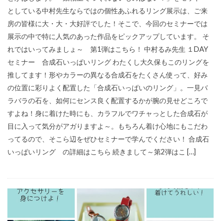
としている中村先生ならではの個性あふれるリング展示は、ご来
房の皆様に大・大・大好評でした！そこで、今回のセミナーでは
展示の中で特に人気のあった作品をピックアップしています。 そ
れではいってみましょ～ 第1弾はこちら！ 中村るみ先生 １DAY
セミナー 合成石いっぱいリング わたくし大久保もこのリングを
推してます！形やカラーの異なる合成石をたくさん使って、好み
の位置に彩りよく配置した「合成石いっぱいのリング」。一見バ
ラバラの石を、如何にセンス良く配置するかが腕の見せどころで
すよね！身に着けた時にも、カラフルでワチャっとした合成石が
目に入って気分がアガりますよ～。もちろん着け心地にもこだわ
ってるので、そこら辺をぜひセミナーで学んでください！ 合成石
いっぱいリング の詳細はこちら 続きまして～第2弾はこ […]