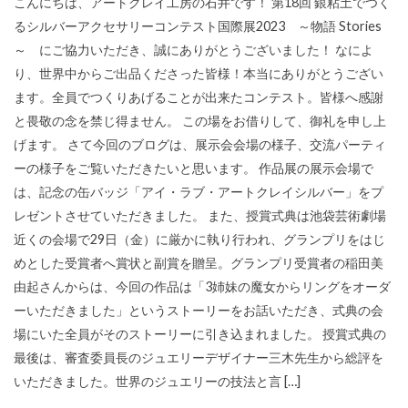
こんにちは、アートクレイ工房の石井です！ 第18回 銀粘土でつく
るシルバーアクセサリーコンテスト国際展2023 ～物語 Stories
～ にご協力いただき、誠にありがとうございました！ なによ
り、世界中からご出品くださった皆様！本当にありがとうござい
ます。全員でつくりあげることが出来たコンテスト。皆様へ感謝
と畏敬の念を禁じ得ません。 この場をお借りして、御礼を申し上
げます。 さて今回のブログは、展示会会場の様子、交流パーティ
ーの様子をご覧いただきたいと思います。 作品展の展示会場で
は、記念の缶バッジ「アイ・ラブ・アートクレイシルバー」をプ
レゼントさせていただきました。 また、授賞式典は池袋芸術劇場
近くの会場で29日（金）に厳かに執り行われ、グランプリをはじ
めとした受賞者へ賞状と副賞を贈呈。グランプリ受賞者の稲田美
由起さんからは、今回の作品は「3姉妹の魔女からリングをオーダ
ーいただきました」というストーリーをお話いただき、式典の会
場にいた全員がそのストーリーに引き込まれました。 授賞式典の
最後は、審査委員長のジュエリーデザイナー三木先生から総評を
いただきました。世界のジュエリーの技法と言 […]