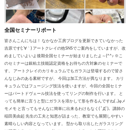
全国セミナーリポート
皆さんこんにちは！ なかなか工房ブログを更新できていなかった
吉原です(;´∀｀) アートクレイの他SNSでご案内をしていますが、改
めましていよいよ後期全国セミナーが始まりましたよ～(^^♪ ※こ
のセミナーは銀粘土技能認定資格をお待ちの方対象のセミナーで
す。 アートクレイのカリキュラムでもガラスは登場するので皆さ
んなじみのある素材ですが、 今回は加工方法が異なります。 カリ
キュラムではフュージング技法を使いますが、今回の全国セミナ
ーはパートドヴェール技法を使ってリングの制作を行います。 と
っても簡単に言うと型にガラスを溶かして形を作るんですね( ..)φメ
モメモ と言ってもそんなに簡単に出来るわけもなく( ﾟДﾟ)、講師の
稲田美由起 先生の工夫と知恵が詰まった、教室でも展開しやすい
素晴らしい内容となっています。 型から取り出したガラスリング