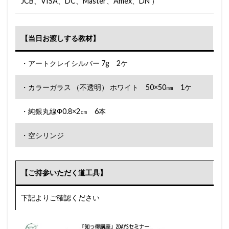
JCB、VISA、DC、Master、Amex、DN ）
【当日お渡しする教材】
・アートクレイシルバー 7g 2ケ
・カラーガラス （不透明） ホワイト 50×50㎜ 1ケ
・純銀丸線Φ0.8×2㎝ 6本
・空シリンジ
【ご持参いただく道工具】
下記よりご確認ください