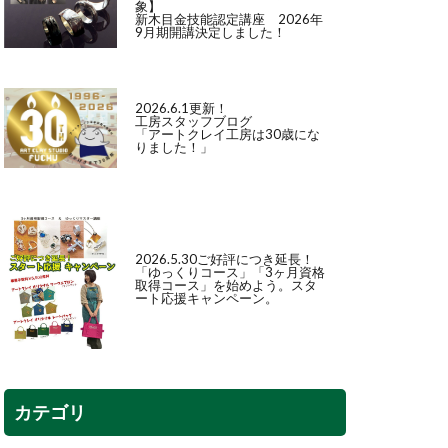
象】
新木目金技能認定講座 2026年
9月期開講決定しました！
2026.6.1更新！
工房スタッフブログ
「アートクレイ工房は30歳にな
りました！」
2026.5.30ご好評につき延長！
「
ゆっくりコース
」「
3ヶ月資格
取得コース
」を始めよう。スタ
ート応援キャンペーン。
カテゴリ