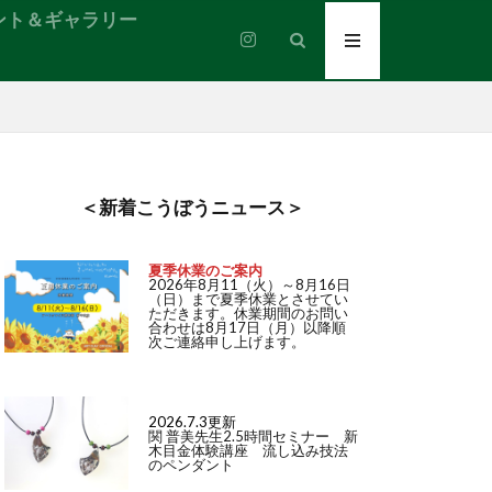
ント＆ギャラリー
＜新着こうぼうニュース＞
夏季休業のご案内
2026年8月11（火）～8月16日
（日）まで夏季休業とさせてい
ただきます。休業期間のお問い
合わせは8月17日（月）以降順
次ご連絡申し上げます。
2026.7.3更新
関 普美先生2.5時間セミナー 新
木目金体験講座 流し込み技法
のペンダント