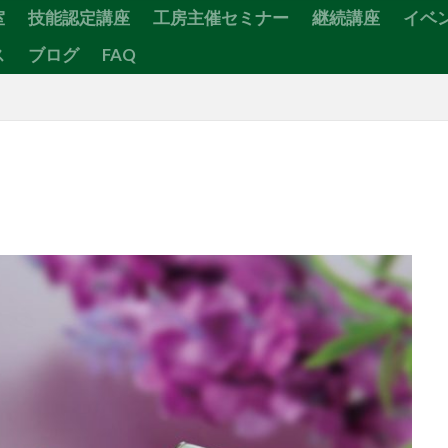
室
技能認定講座
工房主催セミナー
継続講座
イベ
ス
ブログ
FAQ
検索