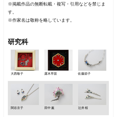
※掲載作品の無断転載・複写・引用などを禁じま
す。
※作家名は敬称を略しています。
研究科
大西敬子
露木早苗
佐藤節子
関谷京子
田中 薫
辻井 桜