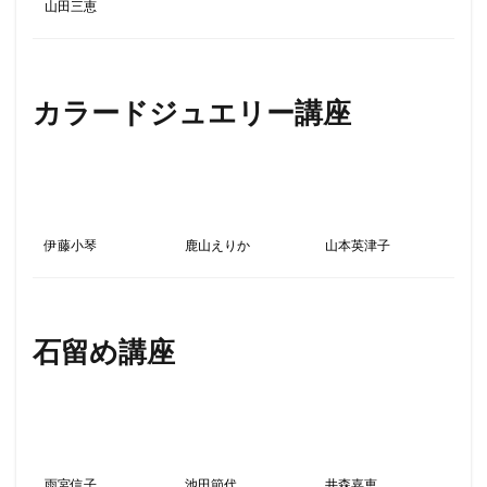
山田三恵
カラードジュエリー講座
伊藤小琴
鹿山えりか
山本英津子
石留め講座
雨宮信子
池田節代
井森嘉恵