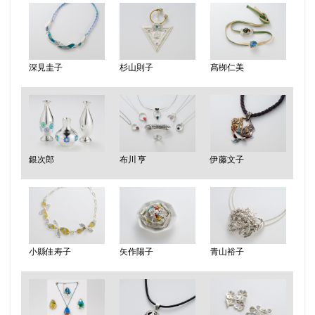
深見圭子
杉山則子
髙栁仁美
銀次郎
布川 亨
伊藤文子
小縣佳寿子
矢作陽子
青山裕子