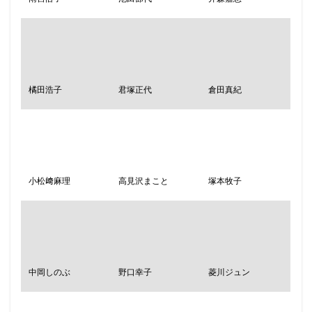
橘田浩子
君塚正代
倉田真紀
小松﨑麻理
高見沢まこと
塚本牧子
中岡しのぶ
野口幸子
菱川ジュン