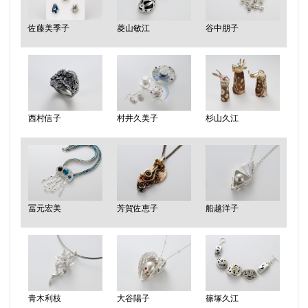
佐藤美季子
菱山敏江
谷中朋子
西村信子
村井久美子
杉山久江
冨元宏美
芳賀佐恵子
船越洋子
青木利枝
大谷陽子
篠塚久江