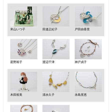
米山いつ子
戸田由香里
田邉正紀子
星野裕子
渡辺千津
神戸貞子
木田裕美
清水久子
永島里恵