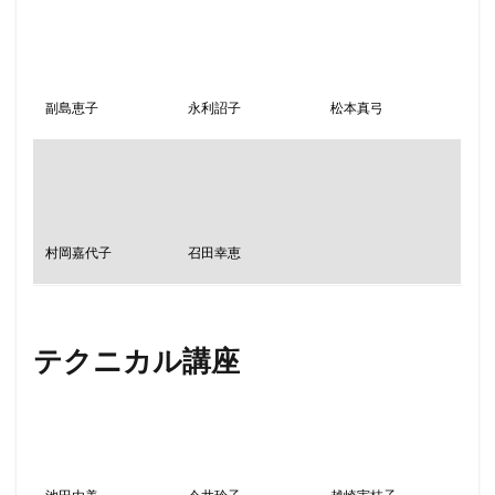
副島恵子
松本真弓
永利詔子
村岡嘉代子
召田幸恵
テクニカル講座