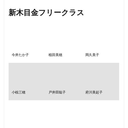
新木目金フリークラス
今井たか子
植田美穂
岡久美子
小椋三穂
戸井田聡子
府川美起子