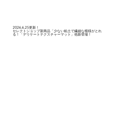
2026.6.25更新！
セレクトショップ新商品「少ない粘土で繊細な模様がとれ
る！「デリケートテクスチャーマット」他新登場！