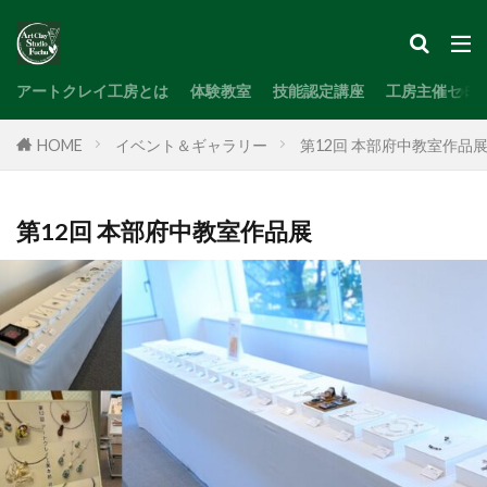
検索
アートクレイ工房とは
体験教室
技能認定講座
工房主催セミ
HOME
イベント＆ギャラリー
第12回 本部府中教室作品
第12回 本部府中教室作品展