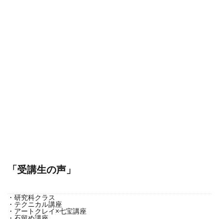
「受講生の声」
・研究科クラス
・テクニカル講座
・アートクレイ×七宝講座
・石留め講座