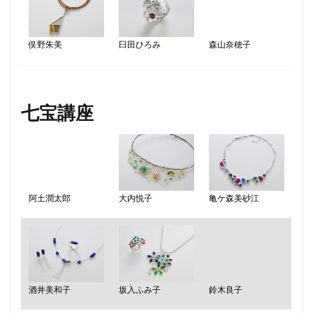
俣野朱美
臼田ひろみ
森山奈穂子
七宝講座
阿土潤太郎
大内悦子
亀ケ森美砂江
坂入ふみ子
酒井美和子
鈴木良子