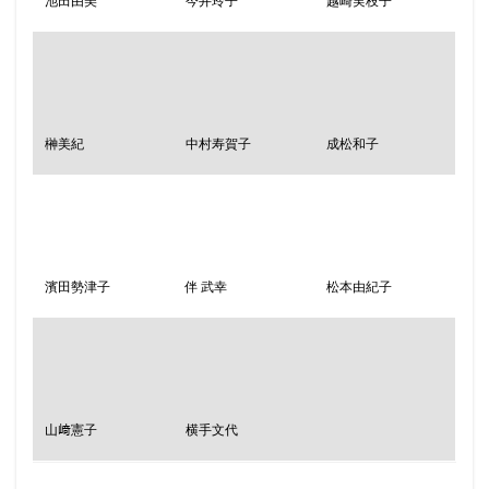
池田由美
今井玲子
越崎実枝子
榊美紀
中村寿賀子
成松和子
濱田勢津子
伴 武幸
松本由紀子
山﨑憲子
横手文代