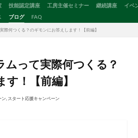
室
技能認定講座
工房主催セミナー
継続講座
イベ
ス
ブログ
FAQ
実際何つくる？のギモンにお答えします！【前編】
検索
ラムって実際何つくる？
ます！【前編】
ーン
,
スタート応援キャンペーン