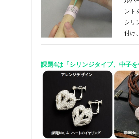
ルバ
ント
シリ
付け
課題4は「シリンジタイプ、中子を