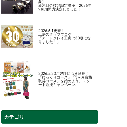
象】
新木目金技能認定講座 2026年
9月期開講決定しました！
2026.6.1更新！
工房スタッフブログ
「アートクレイ工房は30歳にな
りました！」
2026.5.30ご好評につき延長！
「
ゆっくりコース
」「
3ヶ月資格
取得コース
」を始めよう。スタ
ート応援キャンペーン。
カテゴリ