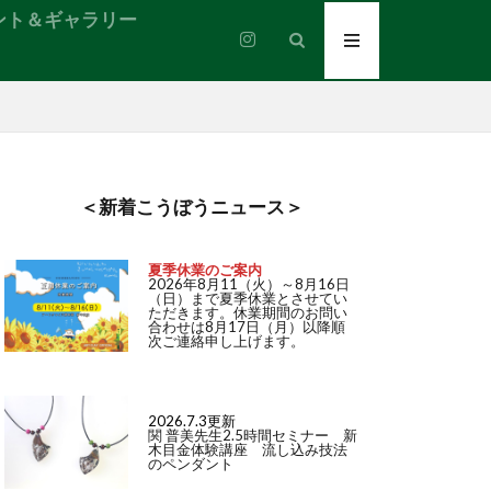
ント＆ギャラリー
＜新着こうぼうニュース＞
夏季休業のご案内
2026年8月11（火）～8月16日
（日）まで夏季休業とさせてい
ただきます。休業期間のお問い
合わせは8月17日（月）以降順
次ご連絡申し上げます。
2026.7.3更新
関 普美先生2.5時間セミナー 新
木目金体験講座 流し込み技法
のペンダント