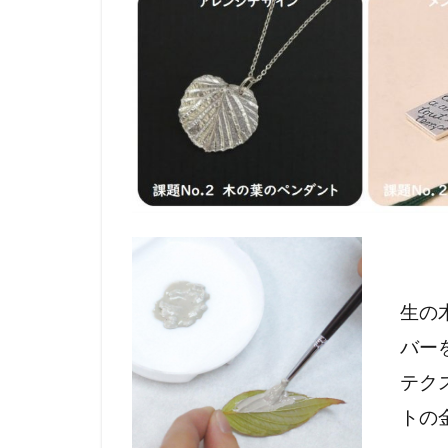
生の
バー
テク
トの